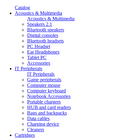
Catalog
Acoustics & Multimedia
Acoustics & Multimedia
Speakers 2.1
Bluetooth speakers
Digital consoles
Bluetooth headsets
PC Headset
Ear Headphones
Tablet PC
Accessories
IT Peripherals
IT Peripherals
Game peripherals
Computer mouse
Computer keyboard
Notebook Accessories
Portable chargers
HUB and card readers
Bags and backpacks
Data cables
Charging device
Cleaners
Cartridges