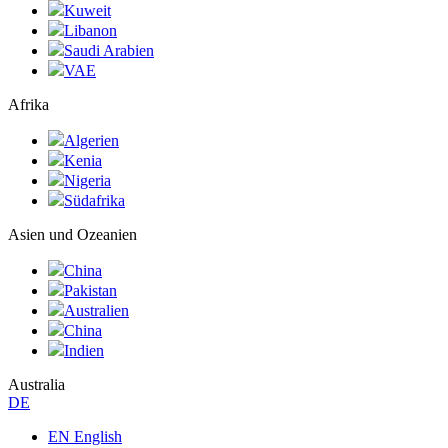
Kuweit
Libanon
Saudi Arabien
VAE
Afrika
Algerien
Kenia
Nigeria
Südafrika
Asien und Ozeanien
China
Pakistan
Australien
China
Indien
Australia
DE
EN English