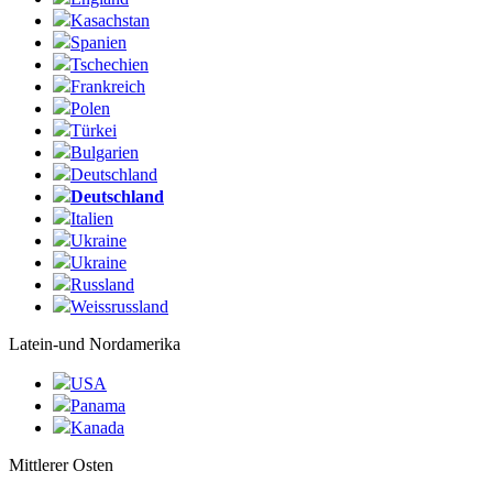
Kasachstan
Spanien
Tschechien
Frankreich
Polen
Türkei
Bulgarien
Deutschland
Deutschland
Italien
Ukraine
Ukraine
Russland
Weissrussland
Latein-und Nordamerika
USA
Panama
Kanada
Mittlerer Osten