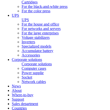
Cartridges
For the black-and-white press
For the color press
UPS
UPS
For the house and office
For networks and servers
For the large enterprises
Voltage stabilizers
Inverters
Specialized models
Accumulator battery
Accessories
Corporate solutions
Corporate solutions
Computer cases
Power supplie
Socket
Network cables
News
About
Where-to-buy
Support
Sales department
Countries