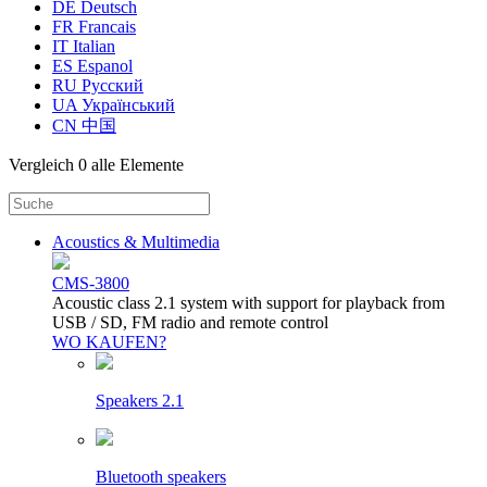
DE Deutsch
FR Francais
IT Italian
ES Espanol
RU Русский
UA Український
CN 中国
Vergleich
0 alle Elemente
Acoustics & Multimedia
CMS-3800
Acoustic class 2.1 system with support for playback from
USB / SD, FM radio and remote control
WO KAUFEN?
Speakers 2.1
Bluetooth speakers