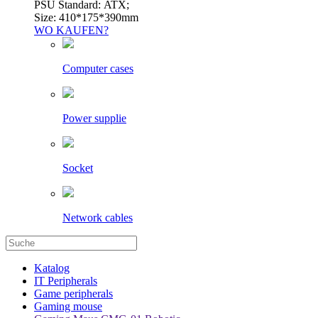
PSU Standard: ATX;
Size: 410*175*390mm
WO KAUFEN?
Computer cases
Power supplie
Socket
Network cables
Katalog
IT Peripherals
Game peripherals
Gaming mouse