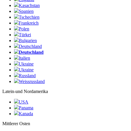
Kasachstan
Spanien
Tschechien
Frankreich
Polen
Türkei
Bulgarien
Deutschland
Deutschland
Italien
Ukraine
Ukraine
Russland
Weissrussland
Latein-und Nordamerika
USA
Panama
Kanada
Mittlerer Osten