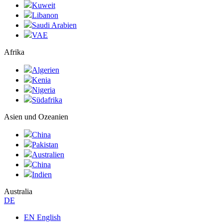
Kuweit
Libanon
Saudi Arabien
VAE
Afrika
Algerien
Kenia
Nigeria
Südafrika
Asien und Ozeanien
China
Pakistan
Australien
China
Indien
Australia
DE
EN English