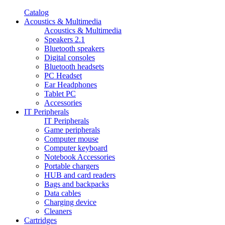
Catalog
Acoustics & Multimedia
Acoustics & Multimedia
Speakers 2.1
Bluetooth speakers
Digital consoles
Bluetooth headsets
PC Headset
Ear Headphones
Tablet PC
Accessories
IT Peripherals
IT Peripherals
Game peripherals
Computer mouse
Computer keyboard
Notebook Accessories
Portable chargers
HUB and card readers
Bags and backpacks
Data cables
Charging device
Cleaners
Cartridges