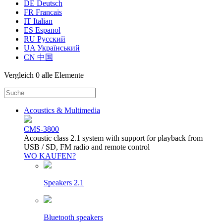
DE Deutsch
FR Francais
IT Italian
ES Espanol
RU Русский
UA Український
CN 中国
Vergleich
0 alle Elemente
Acoustics & Multimedia
CMS-3800
Acoustic class 2.1 system with support for playback from
USB / SD, FM radio and remote control
WO KAUFEN?
Speakers 2.1
Bluetooth speakers