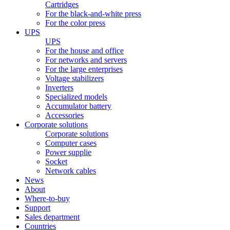
Cartridges
For the black-and-white press
For the color press
UPS
UPS
For the house and office
For networks and servers
For the large enterprises
Voltage stabilizers
Inverters
Specialized models
Accumulator battery
Accessories
Corporate solutions
Corporate solutions
Computer cases
Power supplie
Socket
Network cables
News
About
Where-to-buy
Support
Sales department
Countries