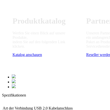
Produktkatalog
Partne
Werfen Sie einen Blick auf unsere
Unseren Partne
Produkte,
ein umfangreic
indem Sie auf den folgenden Link
Paket an Produ
klicken.
Servicedienstle
Katalog anschauen
Reseller werde
Spezifikationen
Art der Verbindung
USB 2.0 Kabelanschluss