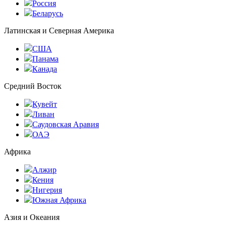
Россия
Беларусь
Латинская и Северная Америка
США
Панама
Канада
Средний Восток
Кувейт
Ливан
Саудовская Аравия
ОАЭ
Африка
Алжир
Кения
Нигерия
Южная Африка
Азия и Океания