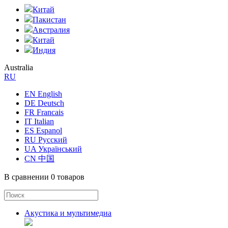
Китай
Пакистан
Австралия
Китай
Индия
Australia
RU
EN English
DE Deutsch
FR Francais
IT Italian
ES Espanol
RU Русский
UA Український
CN 中国
В сравнении
0 товаров
Акустика и мультимедиа