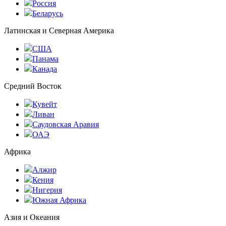
Россия
Беларусь
Латинская и Северная Америка
США
Панама
Канада
Средний Восток
Кувейт
Ливан
Саудовская Аравия
ОАЭ
Африка
Алжир
Кения
Нигерия
Южная Африка
Азия и Океания