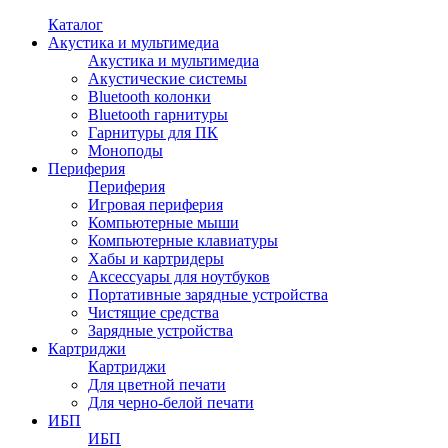
Каталог
Акустика и мультимедиа
Акустика и мультимедиа
Акустические системы
Bluetooth колонки
Bluetooth гарнитуры
Гарнитуры для ПК
Моноподы
Периферия
Периферия
Игровая периферия
Компьютерные мыши
Компьютерные клавиатуры
Хабы и картридеры
Аксессуары для ноутбуков
Портативные зарядные устройства
Чистящие средства
Зарядные устройства
Картриджи
Картриджи
Для цветной печати
Для черно-белой печати
ИБП
ИБП