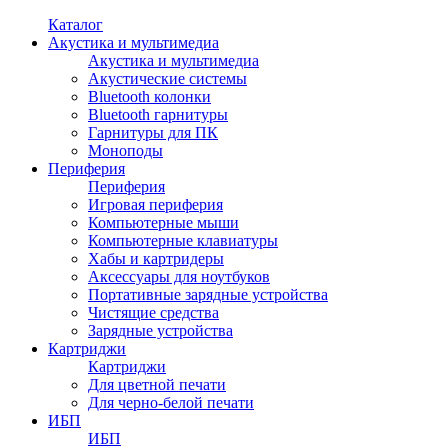
Каталог
Акустика и мультимедиа
Акустика и мультимедиа
Акустические системы
Bluetooth колонки
Bluetooth гарнитуры
Гарнитуры для ПК
Моноподы
Периферия
Периферия
Игровая периферия
Компьютерные мыши
Компьютерные клавиатуры
Хабы и картридеры
Аксессуары для ноутбуков
Портативные зарядные устройства
Чистящие средства
Зарядные устройства
Картриджи
Картриджи
Для цветной печати
Для черно-белой печати
ИБП
ИБП