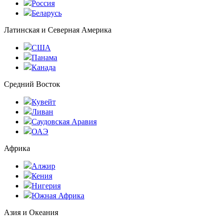
Россия
Беларусь
Латинская и Северная Америка
США
Панама
Канада
Средний Восток
Кувейт
Ливан
Саудовская Аравия
ОАЭ
Африка
Алжир
Кения
Нигерия
Южная Африка
Азия и Океания