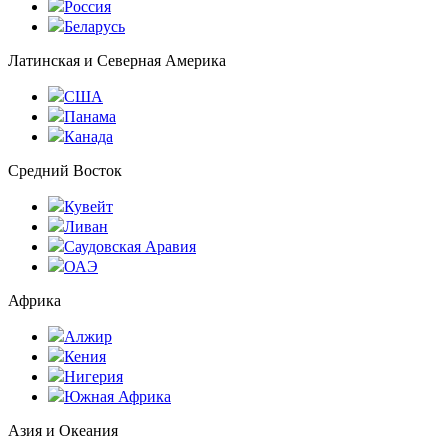
Россия
Беларусь
Латинская и Северная Америка
США
Панама
Канада
Средний Восток
Кувейт
Ливан
Саудовская Аравия
ОАЭ
Африка
Алжир
Кения
Нигерия
Южная Африка
Азия и Океания