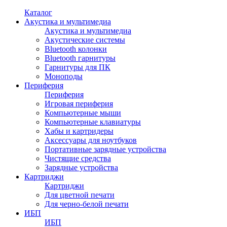
Каталог
Акустика и мультимедиа
Акустика и мультимедиа
Акустические системы
Bluetooth колонки
Bluetooth гарнитуры
Гарнитуры для ПК
Моноподы
Периферия
Периферия
Игровая периферия
Компьютерные мыши
Компьютерные клавиатуры
Хабы и картридеры
Аксессуары для ноутбуков
Портативные зарядные устройства
Чистящие средства
Зарядные устройства
Картриджи
Картриджи
Для цветной печати
Для черно-белой печати
ИБП
ИБП