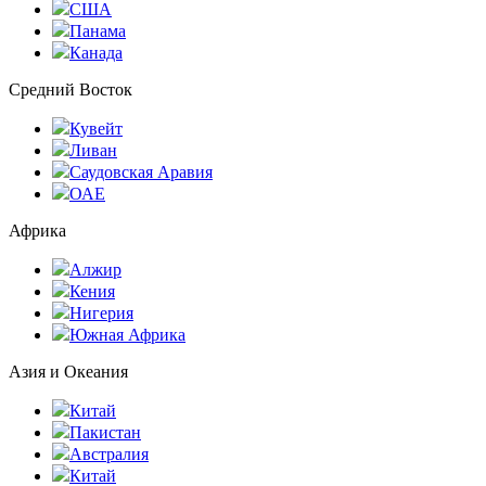
США
Панама
Канада
Средний Восток
Кувейт
Ливан
Саудовская Аравия
ОАЕ
Африка
Алжир
Кения
Нигерия
Южная Африка
Азия и Океания
Китай
Пакистан
Австралия
Китай