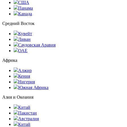
США
Панама
Канада
Средний Восток
Кувейт
Ливан
Саудовская Аравия
ОАЕ
Африка
Алжир
Кения
Нигерия
Южная Африка
Азия и Океания
Китай
Пакистан
Австралия
Китай