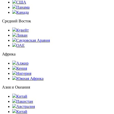
США
Панама
Канада
Средний Восток
Кувейт
Ливан
Саудовская Аравия
ОАЕ
Африка
Алжир
Кения
Нигерия
Южная Африка
Азия и Океания
Китай
Пакистан
Австралия
Китай