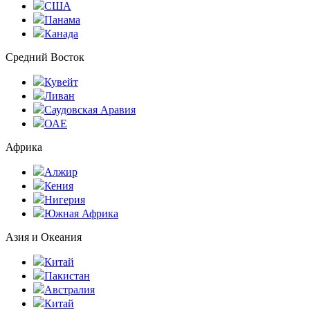
США
Панама
Канада
Средний Восток
Кувейт
Ливан
Саудовская Аравия
ОАЕ
Африка
Алжир
Кения
Нигерия
Южная Африка
Азия и Океания
Китай
Пакистан
Австралия
Китай