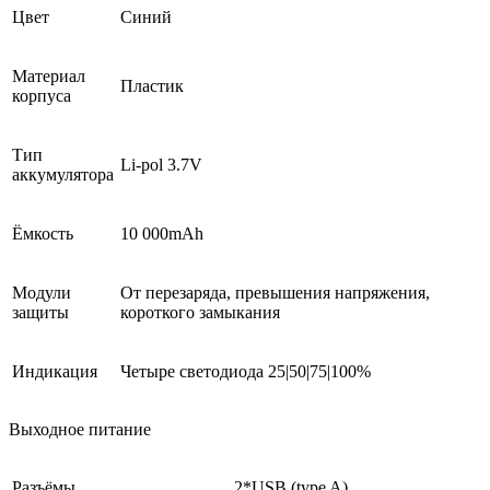
Цвет
Синий
Материал
Пластик
корпуса
Тип
Li-pol 3.7V
аккумулятора
Ёмкость
10 000mAh
Модули
От перезаряда, превышения напряжения,
защиты
короткого замыкания
Индикация
Четыре светодиода 25|50|75|100%
Выходное питание
Разъёмы
2*USB (type A)