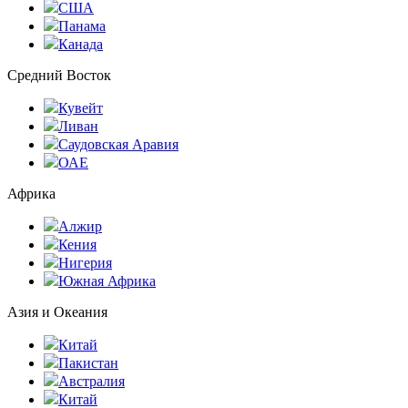
США
Панама
Канада
Средний Восток
Кувейт
Ливан
Саудовская Аравия
ОАЕ
Африка
Алжир
Кения
Нигерия
Южная Африка
Азия и Океания
Китай
Пакистан
Австралия
Китай