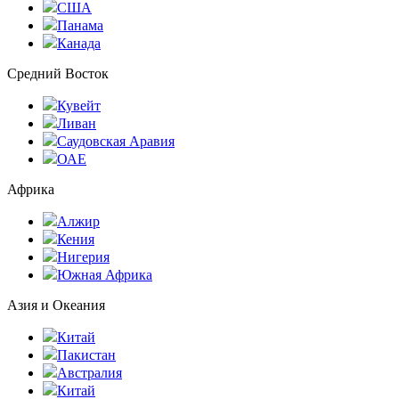
США
Панама
Канада
Средний Восток
Кувейт
Ливан
Саудовская Аравия
ОАЕ
Африка
Алжир
Кения
Нигерия
Южная Африка
Азия и Океания
Китай
Пакистан
Австралия
Китай