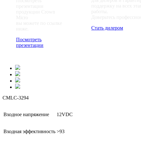
для дилеров и гаранти
Посмотреть
поддержку на всех эта
презентации
работы.
продукции Crown
Доверьтесь профессио
Micro
вы можете по ссылке
Стать дилером
ниже.
Посмотреть
презентации
CMLC-3294
Входное напряжение
12VDC
Входная эффективность
>93