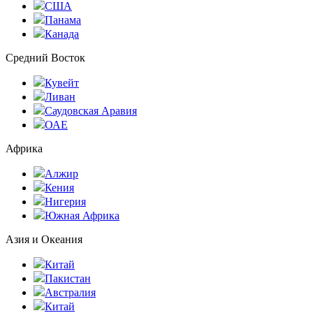
США
Панама
Канада
Средний Восток
Кувейт
Ливан
Саудовская Аравия
ОАЕ
Африка
Алжир
Кения
Нигерия
Южная Африка
Азия и Океания
Китай
Пакистан
Австралия
Китай