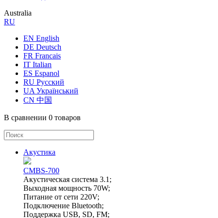
Australia
RU
EN English
DE Deutsch
FR Francais
IT Italian
ES Espanol
RU Русский
UA Український
CN 中国
В сравнении
0 товаров
Акустика
CMBS-700
Акустическая система 3.1;
Выходная мощность 70W;
Питание от сети 220V;
Подключение Bluetooth;
Поддержка USB, SD, FM;