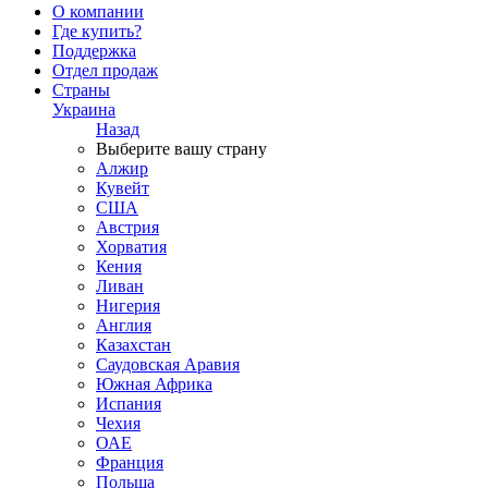
О компании
Где купить?
Поддержка
Отдел продаж
Страны
Украина
Назад
Выберите вашу страну
Алжир
Кувейт
США
Австрия
Хорватия
Кения
Ливан
Нигерия
Англия
Казахстан
Саудовская Аравия
Южная Африка
Испания
Чехия
ОАЕ
Франция
Польша