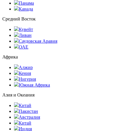
Панама
Канада
Средний Восток
Кувейт
Ливан
Саудовская Аравия
ОАЕ
Африка
Алжир
Кения
Нигерия
Южная Африка
Азия и Океания
Китай
Пакистан
Австралия
Китай
Индия