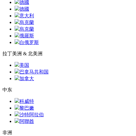
德國
德國
意大利
烏克蘭
烏克蘭
俄羅斯
白俄罗斯
拉丁美洲 & 北美洲
美国
巴拿马共和国
加拿大
中东
科威特
黎巴嫩
沙特阿拉伯
阿聯酋
非洲