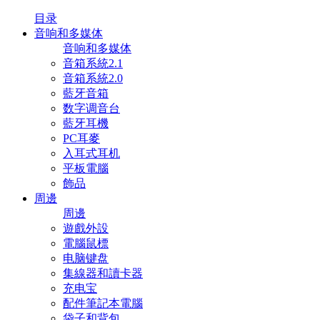
目录
音响和多媒体
音响和多媒体
音箱系統2.1
音箱系統2.0
藍牙音箱
数字调音台
藍牙耳機
PC耳麥
入耳式耳机
平板電腦
飾品
周邊
周邊
遊戲外設
電腦鼠標
电脑键盘
集線器和讀卡器
充电宝
配件筆記本電腦
袋子和背包