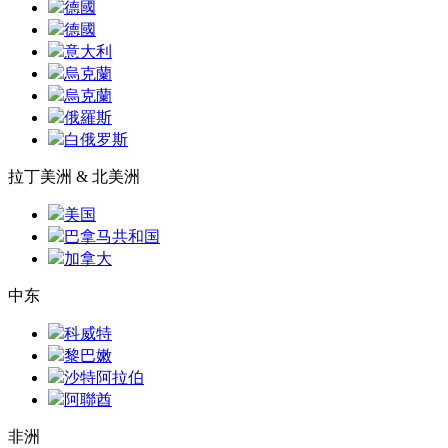
德國
德國
意大利
烏克蘭
烏克蘭
俄羅斯
白俄罗斯
拉丁美洲 & 北美洲
美国
巴拿马共和国
加拿大
中东
科威特
黎巴嫩
沙特阿拉伯
阿聯酋
非洲