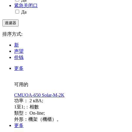
紧急关闭口
Да
排序方式:
新
声望
价钱
更多
可用的
CMUOA-650 Solar-M-2K
功率： 2 кВА;
1至1;：相數
類型： On-line;
外形：機架（機櫃）。
更多