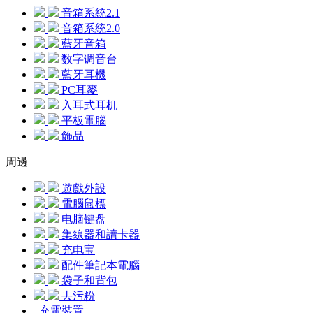
音箱系統2.1
音箱系統2.0
藍牙音箱
数字调音台
藍牙耳機
PC耳麥
入耳式耳机
平板電腦
飾品
周邊
遊戲外設
電腦鼠標
电脑键盘
集線器和讀卡器
充电宝
配件筆記本電腦
袋子和背包
去污粉
充電裝置