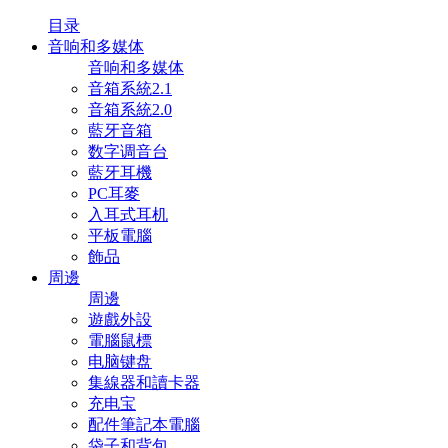
目录
音响和多媒体
音响和多媒体
音箱系統2.1
音箱系統2.0
藍牙音箱
数字调音台
藍牙耳機
PC耳麥
入耳式耳机
平板電腦
飾品
周邊
周邊
遊戲外設
電腦鼠標
电脑键盘
集線器和讀卡器
充电宝
配件筆記本電腦
袋子和背包