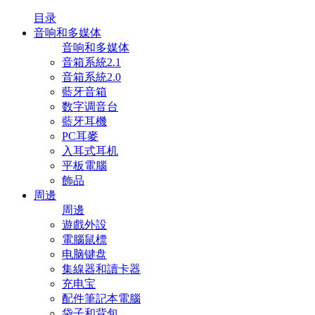
目录
音响和多媒体
音响和多媒体
音箱系統2.1
音箱系統2.0
藍牙音箱
数字调音台
藍牙耳機
PC耳麥
入耳式耳机
平板電腦
飾品
周邊
周邊
遊戲外設
電腦鼠標
电脑键盘
集線器和讀卡器
充电宝
配件筆記本電腦
袋子和背包