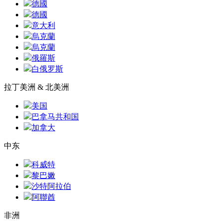
德國
德國
意大利
烏克蘭
烏克蘭
俄羅斯
白俄罗斯
拉丁美洲 & 北美洲
美国
巴拿马共和国
加拿大
中东
科威特
黎巴嫩
沙特阿拉伯
阿聯酋
非洲