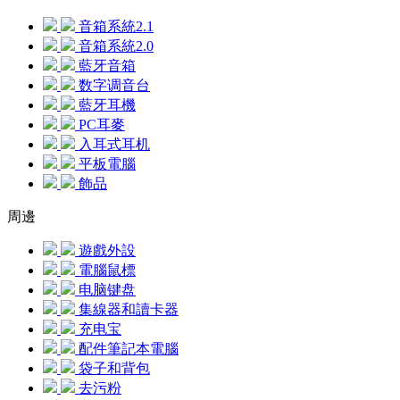
音箱系統2.1
音箱系統2.0
藍牙音箱
数字调音台
藍牙耳機
PC耳麥
入耳式耳机
平板電腦
飾品
周邊
遊戲外設
電腦鼠標
电脑键盘
集線器和讀卡器
充电宝
配件筆記本電腦
袋子和背包
去污粉