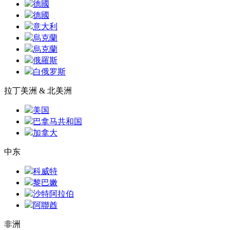
德國
德國
意大利
烏克蘭
烏克蘭
俄羅斯
白俄罗斯
拉丁美洲 & 北美洲
美国
巴拿马共和国
加拿大
中东
科威特
黎巴嫩
沙特阿拉伯
阿聯酋
非洲