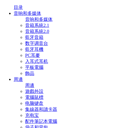
目录
音响和多媒体
音响和多媒体
音箱系統2.1
音箱系統2.0
藍牙音箱
数字调音台
藍牙耳機
PC耳麥
入耳式耳机
平板電腦
飾品
周邊
周邊
遊戲外設
電腦鼠標
电脑键盘
集線器和讀卡器
充电宝
配件筆記本電腦
袋子和背包