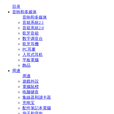
目录
音响和多媒体
音响和多媒体
音箱系統2.1
音箱系統2.0
藍牙音箱
数字调音台
藍牙耳機
PC耳麥
入耳式耳机
平板電腦
飾品
周邊
周邊
遊戲外設
電腦鼠標
电脑键盘
集線器和讀卡器
充电宝
配件筆記本電腦
袋子和背包