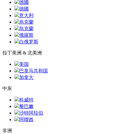
德國
德國
意大利
烏克蘭
烏克蘭
俄羅斯
白俄罗斯
拉丁美洲 & 北美洲
美国
巴拿马共和国
加拿大
中东
科威特
黎巴嫩
沙特阿拉伯
阿聯酋
非洲