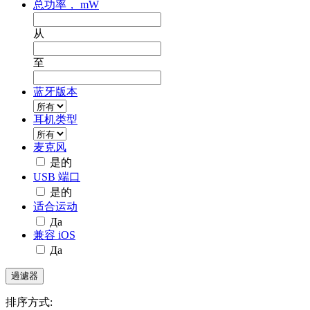
总功率， mW
从
至
蓝牙版本
耳机类型
麦克风
是的
USB 端口
是的
适合运动
Да
兼容 iOS
Да
排序方式: