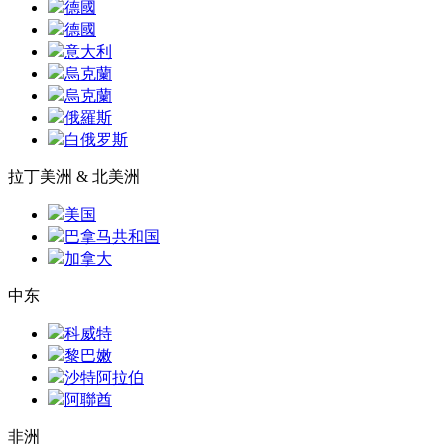
德國
德國
意大利
烏克蘭
烏克蘭
俄羅斯
白俄罗斯
拉丁美洲 & 北美洲
美国
巴拿马共和国
加拿大
中东
科威特
黎巴嫩
沙特阿拉伯
阿聯酋
非洲