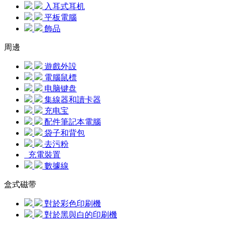
入耳式耳机
平板電腦
飾品
周邊
遊戲外設
電腦鼠標
电脑键盘
集線器和讀卡器
充电宝
配件筆記本電腦
袋子和背包
去污粉
充電裝置
數據線
盒式磁带
對於彩色印刷機
對於黑與白的印刷機