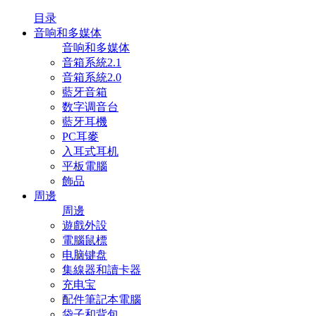
目录
音响和多媒体
音响和多媒体
音箱系統2.1
音箱系統2.0
藍牙音箱
数字调音台
藍牙耳機
PC耳麥
入耳式耳机
平板電腦
飾品
周邊
周邊
遊戲外設
電腦鼠標
电脑键盘
集線器和讀卡器
充电宝
配件筆記本電腦
袋子和背包