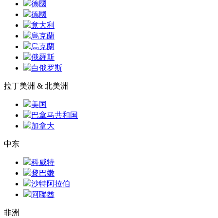
德國
德國
意大利
烏克蘭
烏克蘭
俄羅斯
白俄罗斯
拉丁美洲 & 北美洲
美国
巴拿马共和国
加拿大
中东
科威特
黎巴嫩
沙特阿拉伯
阿聯酋
非洲