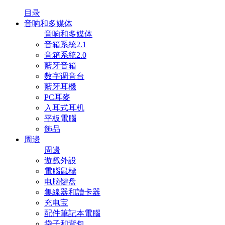
目录
音响和多媒体
音响和多媒体
音箱系統2.1
音箱系統2.0
藍牙音箱
数字调音台
藍牙耳機
PC耳麥
入耳式耳机
平板電腦
飾品
周邊
周邊
遊戲外設
電腦鼠標
电脑键盘
集線器和讀卡器
充电宝
配件筆記本電腦
袋子和背包