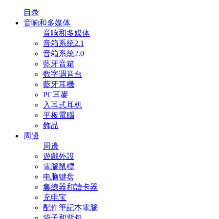
目录
音响和多媒体
音响和多媒体
音箱系統2.1
音箱系統2.0
藍牙音箱
数字调音台
藍牙耳機
PC耳麥
入耳式耳机
平板電腦
飾品
周邊
周邊
遊戲外設
電腦鼠標
电脑键盘
集線器和讀卡器
充电宝
配件筆記本電腦
袋子和背包