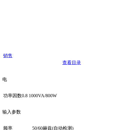
获得
产品目录
要购买这种产品和交付方法
从CROWN查看我们的产品
请联系您的销售专家
目录中，您有任何疑问，请
咨询专家销售团队 依靠专业
人士！
销售
查看目录
电
功率因数0.8
1000VA/800W
输入参数
频率
50/60赫兹(自动检测)