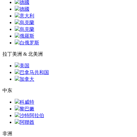
德國
德國
意大利
烏克蘭
烏克蘭
俄羅斯
白俄罗斯
拉丁美洲 & 北美洲
美国
巴拿马共和国
加拿大
中东
科威特
黎巴嫩
沙特阿拉伯
阿聯酋
非洲