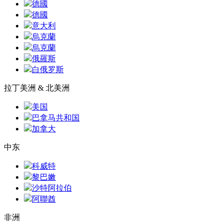
德國
德國
意大利
烏克蘭
烏克蘭
俄羅斯
白俄罗斯
拉丁美洲 & 北美洲
美国
巴拿马共和国
加拿大
中东
科威特
黎巴嫩
沙特阿拉伯
阿聯酋
非洲