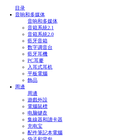
目录
音响和多媒体
音响和多媒体
音箱系統2.1
音箱系統2.0
藍牙音箱
数字调音台
藍牙耳機
PC耳麥
入耳式耳机
平板電腦
飾品
周邊
周邊
遊戲外設
電腦鼠標
电脑键盘
集線器和讀卡器
充电宝
配件筆記本電腦
袋子和背包