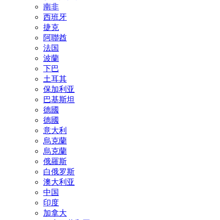
南非
西班牙
捷克
阿聯酋
法国
波蘭
下巴
土耳其
保加利亚
巴基斯坦
德國
德國
意大利
烏克蘭
烏克蘭
俄羅斯
白俄罗斯
澳大利亚
中国
印度
加拿大