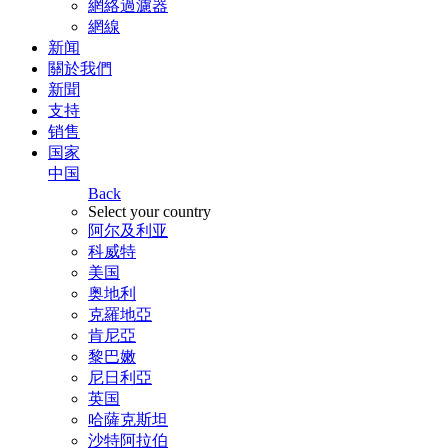
網絡過濾器
網線
新闻
關於我們
新聞
支持
销售
国家
中国
Back
Select your country
阿尔及利亚
科威特
美国
奥地利
克羅地亞
肯尼亞
黎巴嫩
尼日利亞
英国
哈薩克斯坦
沙特阿拉伯