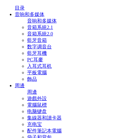
目录
音响和多媒体
音响和多媒体
音箱系統2.1
音箱系統2.0
藍牙音箱
数字调音台
藍牙耳機
PC耳麥
入耳式耳机
平板電腦
飾品
周邊
周邊
遊戲外設
電腦鼠標
电脑键盘
集線器和讀卡器
充电宝
配件筆記本電腦
袋子和背包