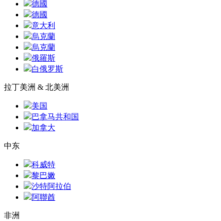
德國
德國
意大利
烏克蘭
烏克蘭
俄羅斯
白俄罗斯
拉丁美洲 & 北美洲
美国
巴拿马共和国
加拿大
中东
科威特
黎巴嫩
沙特阿拉伯
阿聯酋
非洲