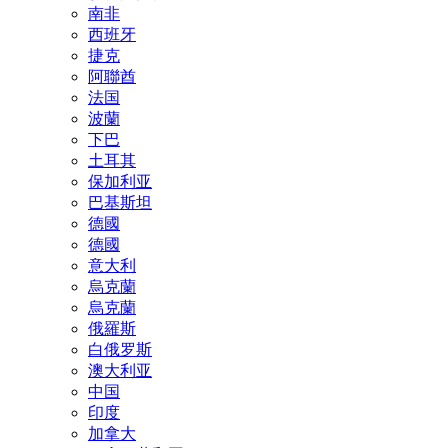
南非
西班牙
捷克
阿聯酋
法国
波蘭
下巴
土耳其
保加利亚
巴基斯坦
德國
德國
意大利
烏克蘭
烏克蘭
俄羅斯
白俄罗斯
澳大利亚
中国
印度
加拿大