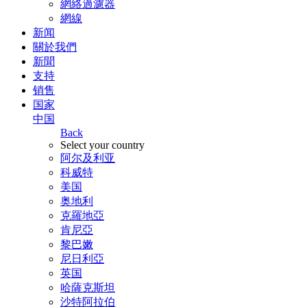
網絡過濾器
網線
新闻
關於我們
新聞
支持
销售
国家
中国
Back
Select your country
阿尔及利亚
科威特
美国
奥地利
克羅地亞
肯尼亞
黎巴嫩
尼日利亞
英国
哈薩克斯坦
沙特阿拉伯