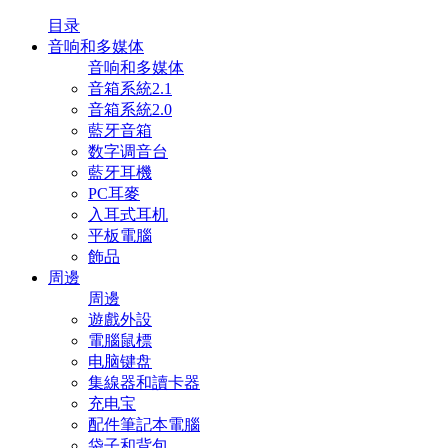
目录
音响和多媒体
音响和多媒体
音箱系統2.1
音箱系統2.0
藍牙音箱
数字调音台
藍牙耳機
PC耳麥
入耳式耳机
平板電腦
飾品
周邊
周邊
遊戲外設
電腦鼠標
电脑键盘
集線器和讀卡器
充电宝
配件筆記本電腦
袋子和背包