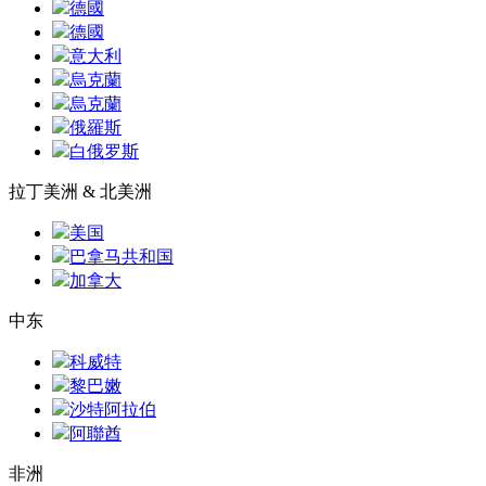
德國
德國
意大利
烏克蘭
烏克蘭
俄羅斯
白俄罗斯
拉丁美洲 & 北美洲
美国
巴拿马共和国
加拿大
中东
科威特
黎巴嫩
沙特阿拉伯
阿聯酋
非洲