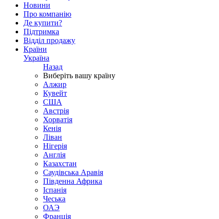
Новини
Про компанію
Де купити?
Підтримка
Відділ продажу
Країни
Україна
Назад
Виберіть вашу країну
Алжир
Кувейт
США
Австрія
Хорватія
Кенія
Ліван
Нігерія
Англія
Казахстан
Саудівська Аравія
Південна Африка
Іспанія
Чеська
ОАЭ
Франція