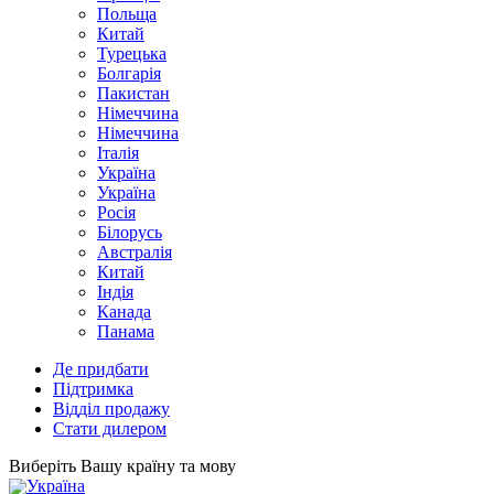
Польща
Китай
Турецька
Болгарія
Пакистан
Німеччина
Німеччина
Італія
Україна
Україна
Росія
Білорусь
Австралія
Китай
Індія
Канада
Панама
Де придбати
Підтримка
Відділ продажу
Стати дилером
Виберіть Вашу країну та мову
Україна