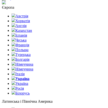
Європа
Австрія
Хорватія
Англія
Казахстан
Іспанія
Чеська
Франція
Польща
Турецька
Болгарія
Німеччина
Німеччина
Італія
Україна
Україна
Росія
Білорусь
Латинська і Північна Америка