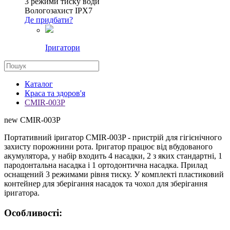
3 режими тиску води
Вологозахист IPX7
Де придбати?
Іригатори
Каталог
Краса та здоров'я
CMIR-003P
new
CMIR-003P
Портативний іригатор CMIR-003P - пристрій для гігієнічного
захисту порожнини рота. Іригатор працює від вбудованого
акумулятора, у набір входить 4 насадки, 2 з яких стандартні, 1
пародонтальна насадка і 1 ортодонтична насадка. Прилад
оснащений 3 режимами рівня тиску. У комплекті пластиковий
контейнер для зберігання насадок та чохол для зберігання
іригатора.
Особливості: