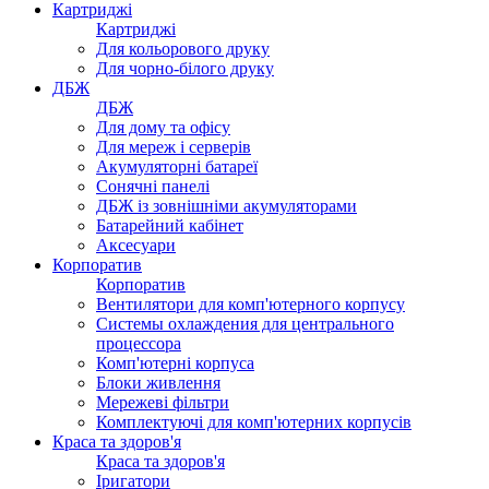
Картриджі
Картриджі
Для кольорового друку
Для чорно-білого друку
ДБЖ
ДБЖ
Для дому та офісу
Для мереж і серверів
Акумуляторні батареї
Сонячні панелі
ДБЖ із зовнішніми акумуляторами
Батарейний кабінет
Аксесуари
Корпоратив
Корпоратив
Вентилятори для комп'ютерного корпусу
Системы охлаждения для центрального
процессора
Комп'ютерні корпуса
Блоки живлення
Мережеві фільтри
Комплектуючі для комп'ютерних корпусів
Краса та здоров'я
Краса та здоров'я
Іригатори