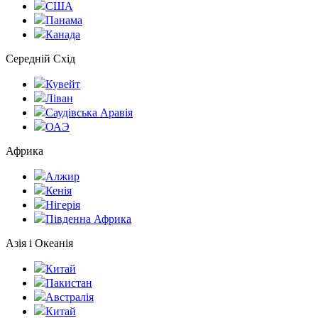
США
Панама
Канада
Середній Схід
Кувейт
Ліван
Саудівська Аравія
ОАЭ
Африка
Алжир
Кенія
Нігерія
Південна Африка
Азія і Океанія
Китай
Пакистан
Австралія
Китай