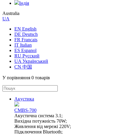
Індія
Australia
UA
EN English
DE Deutsch
FR Francais
IT Italian
ES Espanol
RU Русский
UA Український
CN 中国
У порівняння
0 товарів
Акустика
CMBS-700
Акустична система 3.1;
Вихідна потужність 70W;
Живлення від мережі 220V;
Підключення Bluetooth;