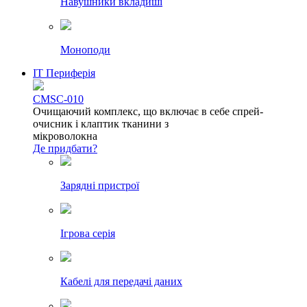
Навушники вкладиші
Моноподи
IT Периферія
CMSC-010
Очищаючий комплекс, що включає в себе спрей-
очисник і клаптик тканини з
мікроволокна
Де придбати?
Зарядні пристрої
Ігрова серія
Кабелі для передачі даних