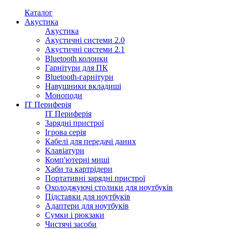
Каталог
Акустика
Акустика
Акустичні системи 2.0
Акустичні системи 2.1
Bluetooth колонки
Гарнітури для ПК
Bluetooth-гарнітури
Навушники вкладиші
Моноподи
IT Периферія
IT Периферія
Зарядні пристрої
Ігрова серія
Кабелі для передачі даних
Клавіатури
Комп'ютерні миші
Хаби та картрідери
Портативні зарядні пристрої
Охолоджуючі столики для ноутбуків
Підставки для ноутбуків
Адаптери для ноутбуків
Сумки і рюкзаки
Чистячі засоби