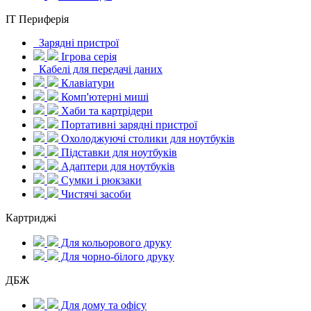
IT Периферія
Зарядні пристрої
Ігрова серія
Кабелі для передачі даних
Клавіатури
Комп'ютерні миші
Хаби та картрідери
Портативні зарядні пристрої
Охолоджуючі столики для ноутбуків
Підставки для ноутбуків
Адаптери для ноутбуків
Сумки і рюкзаки
Чистячі засоби
Картриджі
Для кольорового друку
Для чорно-білого друку
ДБЖ
Для дому та офісу