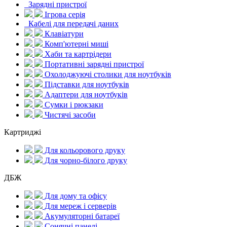
Зарядні пристрої
Ігрова серія
Кабелі для передачі даних
Клавіатури
Комп'ютерні миші
Хаби та картрідери
Портативні зарядні пристрої
Охолоджуючі столики для ноутбуків
Підставки для ноутбуків
Адаптери для ноутбуків
Сумки і рюкзаки
Чистячі засоби
Картриджі
Для кольорового друку
Для чорно-білого друку
ДБЖ
Для дому та офісу
Для мереж і серверів
Акумуляторні батареї
Сонячні панелі