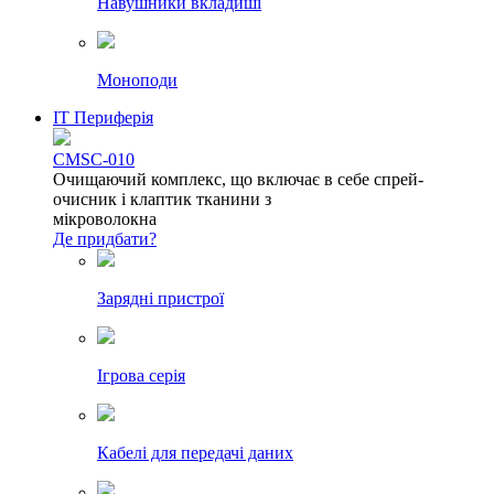
Навушники вкладиші
Моноподи
IT Периферія
CMSC-010
Очищаючий комплекс, що включає в себе спрей-
очисник і клаптик тканини з
мікроволокна
Де придбати?
Зарядні пристрої
Ігрова серія
Кабелі для передачі даних