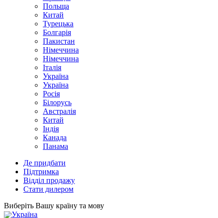
Польща
Китай
Турецька
Болгарія
Пакистан
Німеччина
Німеччина
Італія
Україна
Україна
Росія
Білорусь
Австралія
Китай
Індія
Канада
Панама
Де придбати
Підтримка
Відділ продажу
Стати дилером
Виберіть Вашу країну та мову
Україна