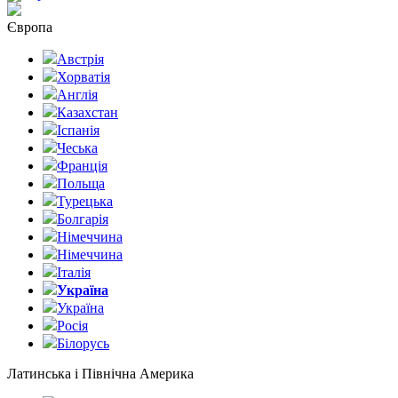
Європа
Австрія
Хорватія
Англія
Казахстан
Іспанія
Чеська
Франція
Польща
Турецька
Болгарія
Німеччина
Німеччина
Італія
Україна
Україна
Росія
Білорусь
Латинська і Північна Америка