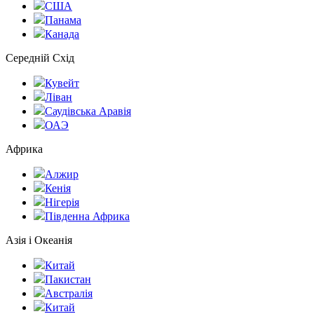
США
Панама
Канада
Середній Схід
Кувейт
Ліван
Саудівська Аравія
ОАЭ
Африка
Алжир
Кенія
Нігерія
Південна Африка
Азія і Океанія
Китай
Пакистан
Австралія
Китай