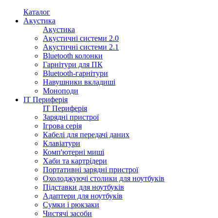
Каталог
Акустика
Акустика
Акустичні системи 2.0
Акустичні системи 2.1
Bluetooth колонки
Гарнітури для ПК
Bluetooth-гарнітури
Навушники вкладиші
Моноподи
IT Периферія
IT Периферія
Зарядні пристрої
Ігрова серія
Кабелі для передачі даних
Клавіатури
Комп'ютерні миші
Хаби та картрідери
Портативні зарядні пристрої
Охолоджуючі столики для ноутбуків
Підставки для ноутбуків
Адаптери для ноутбуків
Сумки і рюкзаки
Чистячі засоби