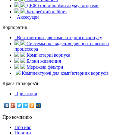
ДБЖ із зовнішніми акумуляторами
Батарейний кабінет
Аксесуари
Корпоратив
Вентилятори для комп'ютерного корпусу
Системы охлаждения для центрального
процессора
Комп'ютерні корпуса
Блоки живлення
Мережеві фільтри
Комплектуючі для комп'ютерних корпусів
Краса та здоров'я
Іригатори
Про компанію
Про нас
Новини