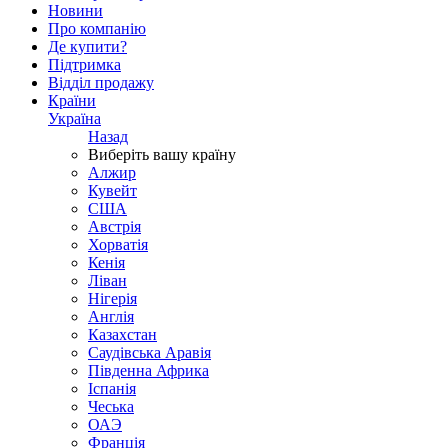
Новини
Про компанію
Де купити?
Підтримка
Відділ продажу
Країни
Україна
Назад
Виберіть вашу країну
Алжир
Кувейт
США
Австрія
Хорватія
Кенія
Ліван
Нігерія
Англія
Казахстан
Саудівська Аравія
Південна Африка
Іспанія
Чеська
ОАЭ
Франція