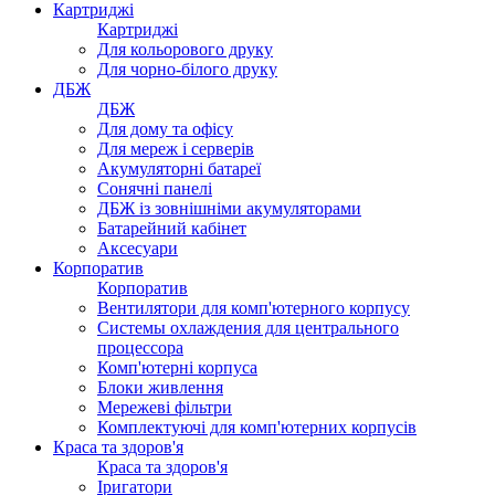
Картриджі
Картриджі
Для кольорового друку
Для чорно-білого друку
ДБЖ
ДБЖ
Для дому та офісу
Для мереж і серверів
Акумуляторні батареї
Сонячні панелі
ДБЖ із зовнішніми акумуляторами
Батарейний кабінет
Аксесуари
Корпоратив
Корпоратив
Вентилятори для комп'ютерного корпусу
Системы охлаждения для центрального
процессора
Комп'ютерні корпуса
Блоки живлення
Мережеві фільтри
Комплектуючі для комп'ютерних корпусів
Краса та здоров'я
Краса та здоров'я
Іригатори