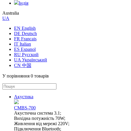
Індія
Australia
UA
EN English
DE Deutsch
FR Francais
IT Italian
ES Espanol
RU Русский
UA Український
CN 中国
У порівняння
0 товарів
Акустика
CMBS-700
Акустична система 3.1;
Вихідна потужність 70W;
Живлення від мережі 220V;
Підключення Bluetooth;