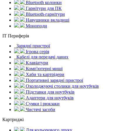
Bluetooth колонки
Гарнітури для ПК
Bluetooth-гарнітури
Навушники вкладиші
Моноподи
IT Периферія
Зарядні пристрої
Ігрова серія
Кабелі для передачі даних
Клавіатури
Комп'ютерні миші
Хаби та картрідери
Портативні зарядні пристрої
Охолоджуючі столики для ноутбуків
Підставки для ноутбуків
Адаптери для ноутбуків
Сумки і рюкзаки
Чистячі засоби
Картриджі
Для кольорового друку