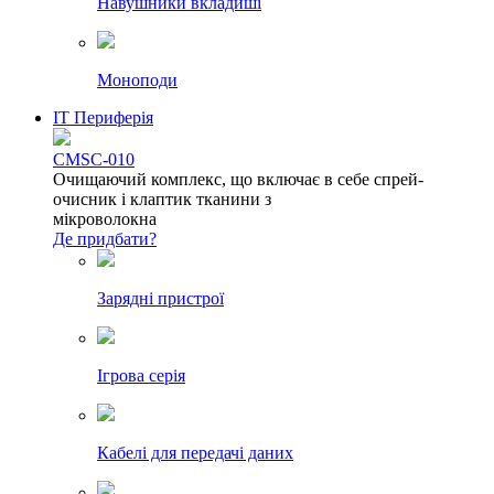
Навушники вкладиші
Моноподи
IT Периферія
CMSC-010
Очищаючий комплекс, що включає в себе спрей-
очисник і клаптик тканини з
мікроволокна
Де придбати?
Зарядні пристрої
Ігрова серія
Кабелі для передачі даних