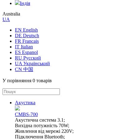
Індія
Australia
UA
EN English
DE Deutsch
FR Francais
IT Italian
ES Espanol
RU Русский
UA Український
CN 中国
У порівняння
0 товарів
Акустика
CMBS-700
Акустична система 3.1;
Вихідна потужність 70W;
Живлення від мережі 220V;
Підключення Bluetooth;