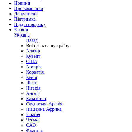
Новини
Про компанію
Де купити?
Підтримка
Відділ продажу
Країни
Україна
Назад
Виберіть вашу країну
Алжир
Кувейт
США
Австрія
Хорватія
Кенія
Ліван
Нігерія
Англія
Казахстан
Саудівська Аравія
Південна Африка
Іспанія
Чеська
ОАЭ
Франція