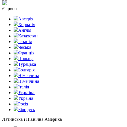
Європа
Австрія
Хорватія
Англія
Казахстан
Іспанія
Чеська
Франція
Польща
Турецька
Болгарія
Німеччина
Німеччина
Італія
Україна
Україна
Росія
Білорусь
Латинська і Північна Америка