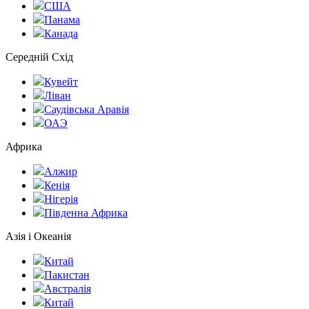
США
Панама
Канада
Середній Схід
Кувейт
Ліван
Саудівська Аравія
ОАЭ
Африка
Алжир
Кенія
Нігерія
Південна Африка
Азія і Океанія
Китай
Пакистан
Австралія
Китай