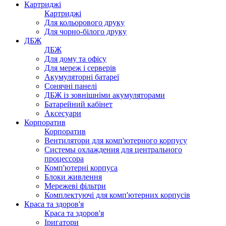
Картриджі
Картриджі
Для кольорового друку
Для чорно-білого друку
ДБЖ
ДБЖ
Для дому та офісу
Для мереж і серверів
Акумуляторні батареї
Сонячні панелі
ДБЖ із зовнішніми акумуляторами
Батарейний кабінет
Аксесуари
Корпоратив
Корпоратив
Вентилятори для комп'ютерного корпусу
Системы охлаждения для центрального
процессора
Комп'ютерні корпуса
Блоки живлення
Мережеві фільтри
Комплектуючі для комп'ютерних корпусів
Краса та здоров'я
Краса та здоров'я
Іригатори