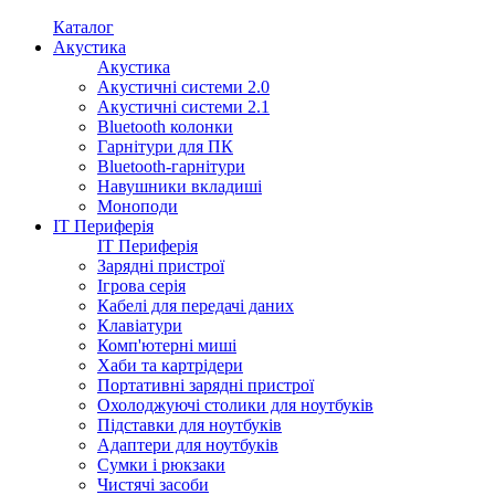
Каталог
Акустика
Акустика
Акустичні системи 2.0
Акустичні системи 2.1
Bluetooth колонки
Гарнітури для ПК
Bluetooth-гарнітури
Навушники вкладиші
Моноподи
IT Периферія
IT Периферія
Зарядні пристрої
Ігрова серія
Кабелі для передачі даних
Клавіатури
Комп'ютерні миші
Хаби та картрідери
Портативні зарядні пристрої
Охолоджуючі столики для ноутбуків
Підставки для ноутбуків
Адаптери для ноутбуків
Сумки і рюкзаки
Чистячі засоби