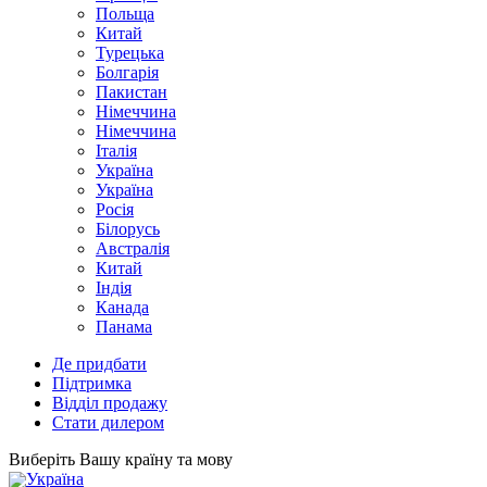
Польща
Китай
Турецька
Болгарія
Пакистан
Німеччина
Німеччина
Італія
Україна
Україна
Росія
Білорусь
Австралія
Китай
Індія
Канада
Панама
Де придбати
Підтримка
Відділ продажу
Стати дилером
Виберіть Вашу країну та мову
Україна