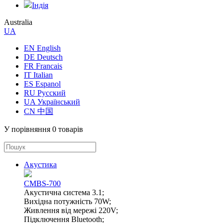
Індія
Australia
UA
EN English
DE Deutsch
FR Francais
IT Italian
ES Espanol
RU Русский
UA Український
CN 中国
У порівняння
0 товарів
Акустика
CMBS-700
Акустична система 3.1;
Вихідна потужність 70W;
Живлення від мережі 220V;
Підключення Bluetooth;