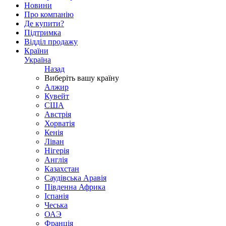
Новини
Про компанію
Де купити?
Підтримка
Відділ продажу
Країни
Україна
Назад
Виберіть вашу країну
Алжир
Кувейт
США
Австрія
Хорватія
Кенія
Ліван
Нігерія
Англія
Казахстан
Саудівська Аравія
Південна Африка
Іспанія
Чеська
ОАЭ
Франція