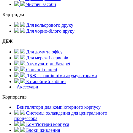
Чистячі засоби
Картриджі
Для кольорового друку
Для чорно-білого друку
ДБЖ
Для дому та офісу
Для мереж і серверів
Акумуляторні батареї
Сонячні панелі
ДБЖ із зовнішніми акумуляторами
Батарейний кабінет
Аксесуари
Корпоратив
Вентилятори для комп'ютерного корпусу
Системы охлаждения для центрального
процессора
Комп'ютерні корпуса
Блоки живлення