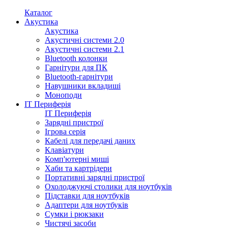
Каталог
Акустика
Акустика
Акустичні системи 2.0
Акустичні системи 2.1
Bluetooth колонки
Гарнітури для ПК
Bluetooth-гарнітури
Навушники вкладиші
Моноподи
IT Периферія
IT Периферія
Зарядні пристрої
Ігрова серія
Кабелі для передачі даних
Клавіатури
Комп'ютерні миші
Хаби та картрідери
Портативні зарядні пристрої
Охолоджуючі столики для ноутбуків
Підставки для ноутбуків
Адаптери для ноутбуків
Сумки і рюкзаки
Чистячі засоби