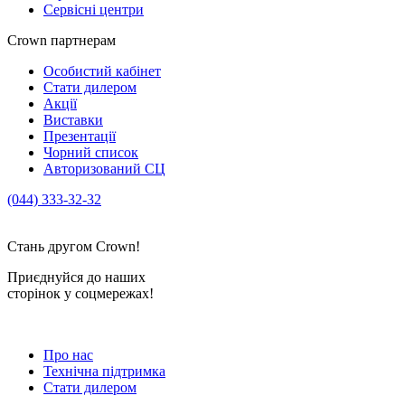
Сервісні центри
Crown партнерам
Особистий кабінет
Стати дилером
Акції
Виставки
Презентації
Чорний список
Авторизований СЦ
(044) 333-32-32
crown_info@crown.ua
Стань другом Crown!
Приєднуйся до наших
сторінок у соцмережах!
Про нас
Технічна підтримка
Стати дилером