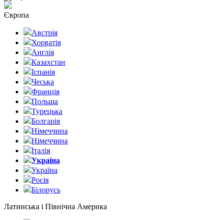
Європа
Австрія
Хорватія
Англія
Казахстан
Іспанія
Чеська
Франція
Польща
Турецька
Болгарія
Німеччина
Німеччина
Італія
Україна
Україна
Росія
Білорусь
Латинська і Північна Америка