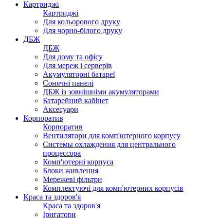
Картриджі
Картриджі
Для кольорового друку
Для чорно-білого друку
ДБЖ
ДБЖ
Для дому та офісу
Для мереж і серверів
Акумуляторні батареї
Сонячні панелі
ДБЖ із зовнішніми акумуляторами
Батарейний кабінет
Аксесуари
Корпоратив
Корпоратив
Вентилятори для комп'ютерного корпусу
Системы охлаждения для центрального
процессора
Комп'ютерні корпуса
Блоки живлення
Мережеві фільтри
Комплектуючі для комп'ютерних корпусів
Краса та здоров'я
Краса та здоров'я
Іригатори