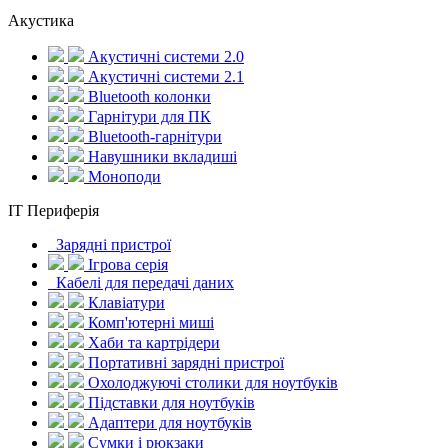
Акустика
Акустичні системи 2.0
Акустичні системи 2.1
Bluetooth колонки
Гарнітури для ПК
Bluetooth-гарнітури
Навушники вкладиші
Моноподи
IT Периферія
Зарядні пристрої
Ігрова серія
Кабелі для передачі даних
Клавіатури
Комп'ютерні миші
Хаби та картрідери
Портативні зарядні пристрої
Охолоджуючі столики для ноутбуків
Підставки для ноутбуків
Адаптери для ноутбуків
Сумки і рюкзаки