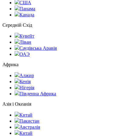
США
Панама
Канада
Середній Схід
Кувейт
Ліван
Саудівська Аравія
ОАЭ
Африка
Алжир
Кенія
Нігерія
Південна Африка
Азія і Океанія
Китай
Пакистан
Австралія
Китай