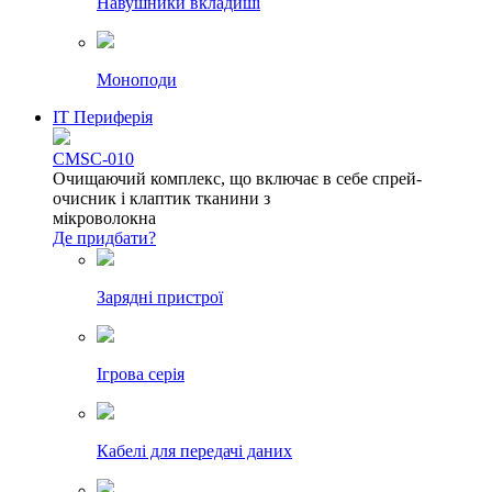
Навушники вкладиші
Моноподи
IT Периферія
CMSC-010
Очищаючий комплекс, що включає в себе спрей-
очисник і клаптик тканини з
мікроволокна
Де придбати?
Зарядні пристрої
Ігрова серія
Кабелі для передачі даних