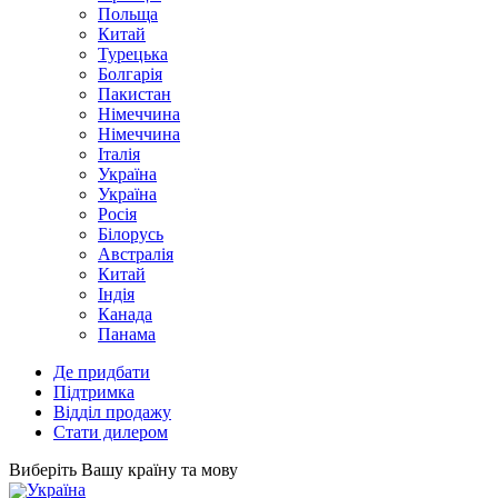
Польща
Китай
Турецька
Болгарія
Пакистан
Німеччина
Німеччина
Італія
Україна
Україна
Росія
Білорусь
Австралія
Китай
Індія
Канада
Панама
Де придбати
Підтримка
Відділ продажу
Стати дилером
Виберіть Вашу країну та мову
Україна