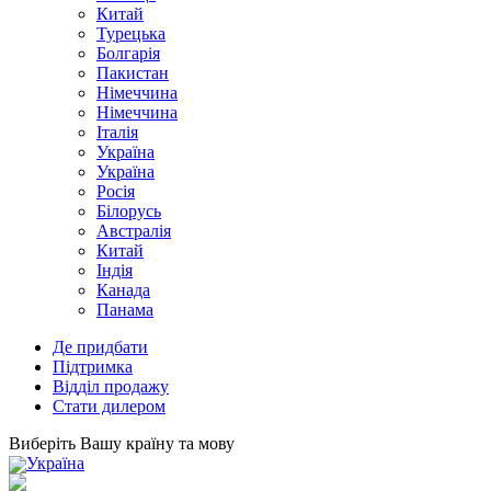
Китай
Турецька
Болгарія
Пакистан
Німеччина
Німеччина
Італія
Україна
Україна
Росія
Білорусь
Австралія
Китай
Індія
Канада
Панама
Де придбати
Підтримка
Відділ продажу
Стати дилером
Виберіть Вашу країну та мову
Україна