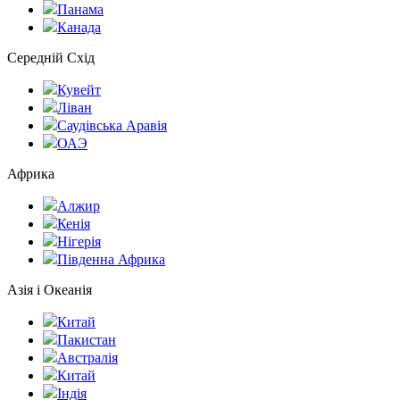
Панама
Канада
Середній Схід
Кувейт
Ліван
Саудівська Аравія
ОАЭ
Африка
Алжир
Кенія
Нігерія
Південна Африка
Азія і Океанія
Китай
Пакистан
Австралія
Китай
Індія