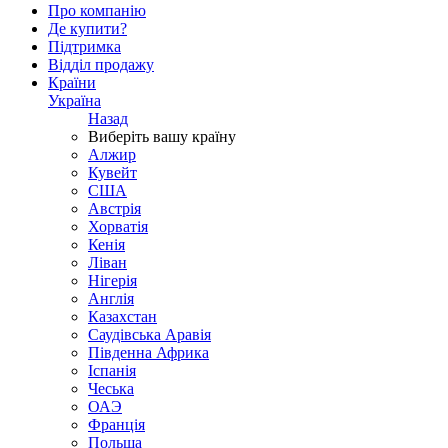
Про компанію
Де купити?
Підтримка
Відділ продажу
Країни
Україна
Назад
Виберіть вашу країну
Алжир
Кувейт
США
Австрія
Хорватія
Кенія
Ліван
Нігерія
Англія
Казахстан
Саудівська Аравія
Південна Африка
Іспанія
Чеська
ОАЭ
Франція
Польща