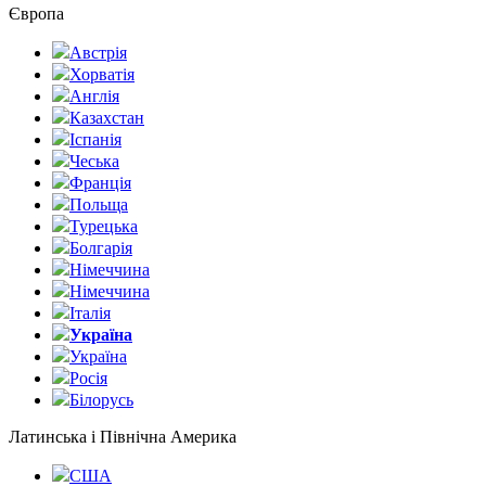
Європа
Австрія
Хорватія
Англія
Казахстан
Іспанія
Чеська
Франція
Польща
Турецька
Болгарія
Німеччина
Німеччина
Італія
Україна
Україна
Росія
Білорусь
Латинська і Північна Америка
США