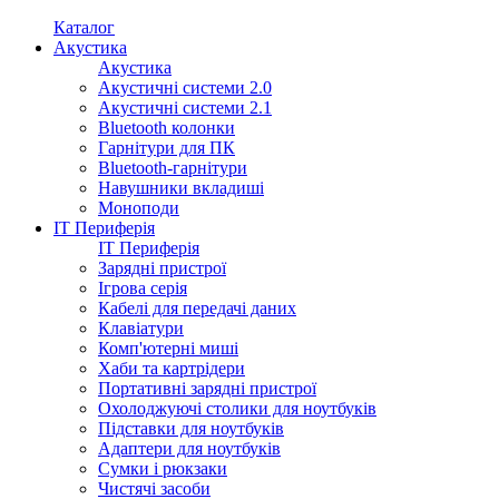
Каталог
Акустика
Акустика
Акустичні системи 2.0
Акустичні системи 2.1
Bluetooth колонки
Гарнітури для ПК
Bluetooth-гарнітури
Навушники вкладиші
Моноподи
IT Периферія
IT Периферія
Зарядні пристрої
Ігрова серія
Кабелі для передачі даних
Клавіатури
Комп'ютерні миші
Хаби та картрідери
Портативні зарядні пристрої
Охолоджуючі столики для ноутбуків
Підставки для ноутбуків
Адаптери для ноутбуків
Сумки і рюкзаки
Чистячі засоби