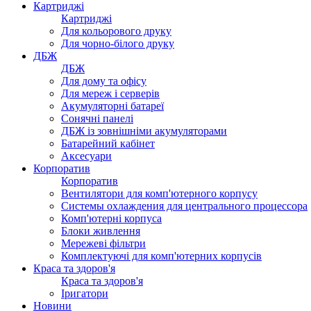
Картриджі
Картриджі
Для кольорового друку
Для чорно-білого друку
ДБЖ
ДБЖ
Для дому та офісу
Для мереж і серверів
Акумуляторні батареї
Сонячні панелі
ДБЖ із зовнішніми акумуляторами
Батарейний кабінет
Аксесуари
Корпоратив
Корпоратив
Вентилятори для комп'ютерного корпусу
Системы охлаждения для центрального процессора
Комп'ютерні корпуса
Блоки живлення
Мережеві фільтри
Комплектуючі для комп'ютерних корпусів
Краса та здоров'я
Краса та здоров'я
Іригатори
Новини