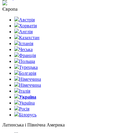
Європа
Австрія
Хорватія
Англія
Казахстан
Іспанія
Чеська
Франція
Польща
Турецька
Болгарія
Німеччина
Німеччина
Італія
Україна
Україна
Росія
Білорусь
Латинська і Північна Америка