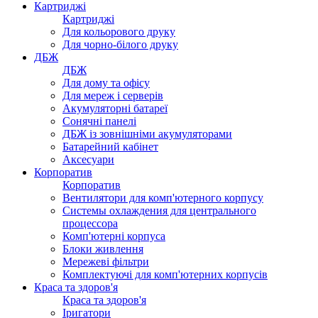
Картриджі
Картриджі
Для кольорового друку
Для чорно-білого друку
ДБЖ
ДБЖ
Для дому та офісу
Для мереж і серверів
Акумуляторні батареї
Сонячні панелі
ДБЖ із зовнішніми акумуляторами
Батарейний кабінет
Аксесуари
Корпоратив
Корпоратив
Вентилятори для комп'ютерного корпусу
Системы охлаждения для центрального
процессора
Комп'ютерні корпуса
Блоки живлення
Мережеві фільтри
Комплектуючі для комп'ютерних корпусів
Краса та здоров'я
Краса та здоров'я
Іригатори