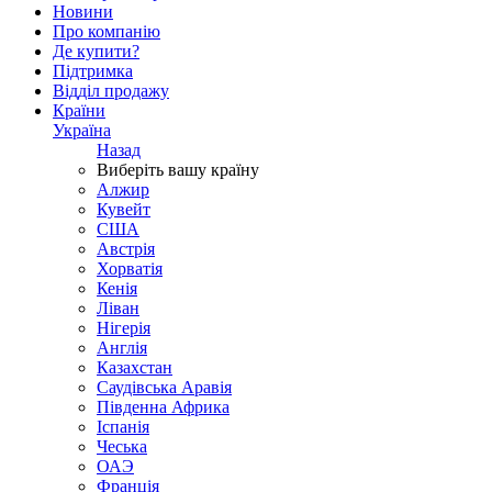
Новини
Про компанію
Де купити?
Підтримка
Відділ продажу
Країни
Україна
Назад
Виберіть вашу країну
Алжир
Кувейт
США
Австрія
Хорватія
Кенія
Ліван
Нігерія
Англія
Казахстан
Саудівська Аравія
Південна Африка
Іспанія
Чеська
ОАЭ
Франція