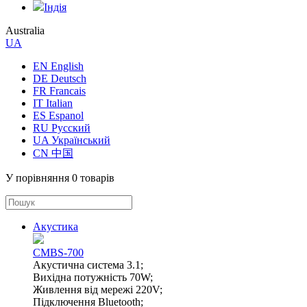
Індія
Australia
UA
EN English
DE Deutsch
FR Francais
IT Italian
ES Espanol
RU Русский
UA Український
CN 中国
У порівняння
0 товарів
Акустика
CMBS-700
Акустична система 3.1;
Вихідна потужність 70W;
Живлення від мережі 220V;
Підключення Bluetooth;