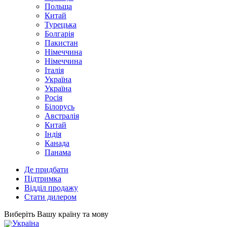
Польща
Китай
Турецька
Болгарія
Пакистан
Німеччина
Німеччина
Італія
Україна
Україна
Росія
Білорусь
Австралія
Китай
Індія
Канада
Панама
Де придбати
Підтримка
Відділ продажу
Стати дилером
Виберіть Вашу країну та мову
Україна