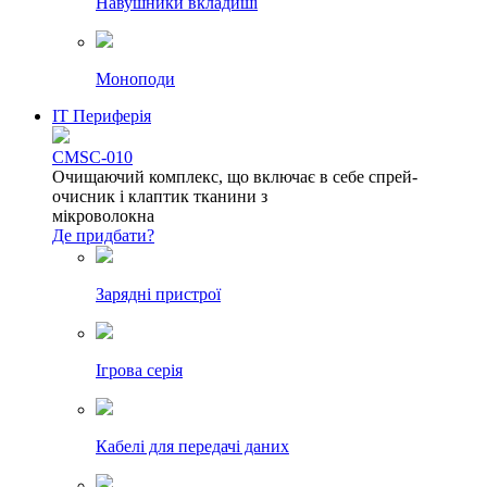
Навушники вкладиші
Моноподи
IT Периферія
CMSC-010
Очищаючий комплекс, що включає в себе спрей-
очисник і клаптик тканини з
мікроволокна
Де придбати?
Зарядні пристрої
Ігрова серія
Кабелі для передачі даних