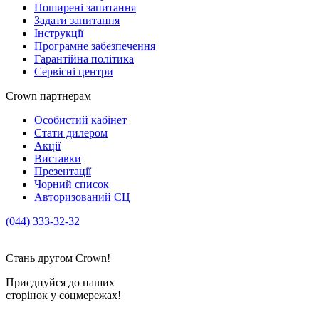
Поширені запитання
Задати запитання
Інструкції
Програмне забезпечення
Гарантійна політика
Сервісні центри
Crown партнерам
Особистий кабінет
Стати дилером
Акції
Виставки
Презентації
Чорний список
Авторизований СЦ
(044) 333-32-32
crown_info@crown.ua
Стань другом Crown!
Приєднуйся до наших
сторінок у соцмережах!