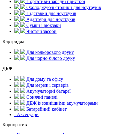
Портативні зарядні пристрої
Охолоджуючі столики для ноутбуків
Підставки для ноутбуків
Адаптери для ноутбуків
Сумки і рюкзаки
Чистячі засоби
Картриджі
Для кольорового друку
Для чорно-білого друку
ДБЖ
Для дому та офісу
Для мереж і серверів
Акумуляторні батареї
Сонячні панелі
ДБЖ із зовнішніми акумуляторами
Батарейний кабінет
Аксесуари
Корпоратив