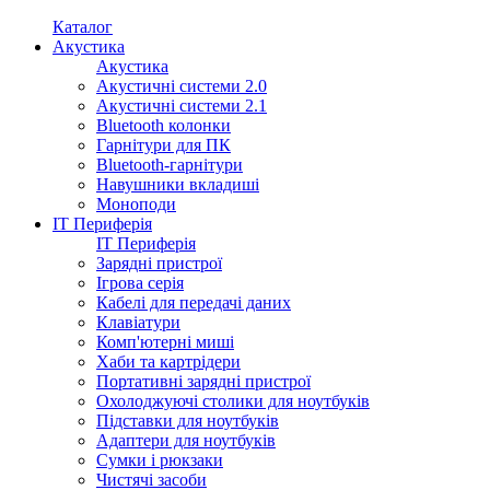
Каталог
Акустика
Акустика
Акустичні системи 2.0
Акустичні системи 2.1
Bluetooth колонки
Гарнітури для ПК
Bluetooth-гарнітури
Навушники вкладиші
Моноподи
IT Периферія
IT Периферія
Зарядні пристрої
Ігрова серія
Кабелі для передачі даних
Клавіатури
Комп'ютерні миші
Хаби та картрідери
Портативні зарядні пристрої
Охолоджуючі столики для ноутбуків
Підставки для ноутбуків
Адаптери для ноутбуків
Сумки і рюкзаки
Чистячі засоби