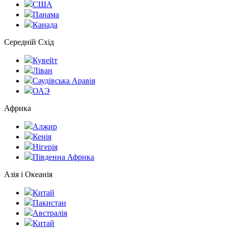
США
Панама
Канада
Середній Схід
Кувейт
Ліван
Саудівська Аравія
ОАЭ
Африка
Алжир
Кенія
Нігерія
Південна Африка
Азія і Океанія
Китай
Пакистан
Австралія
Китай