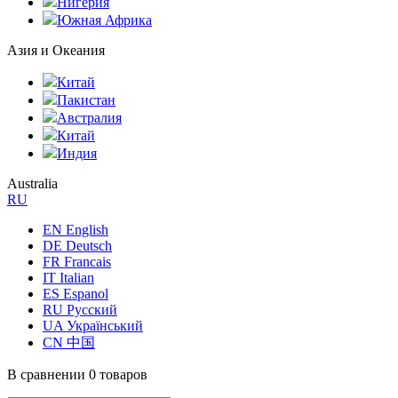
Нигерия
Южная Африка
Азия и Океания
Китай
Пакистан
Австралия
Китай
Индия
Australia
RU
EN English
DE Deutsch
FR Francais
IT Italian
ES Espanol
RU Русский
UA Український
CN 中国
В сравнении
0 товаров