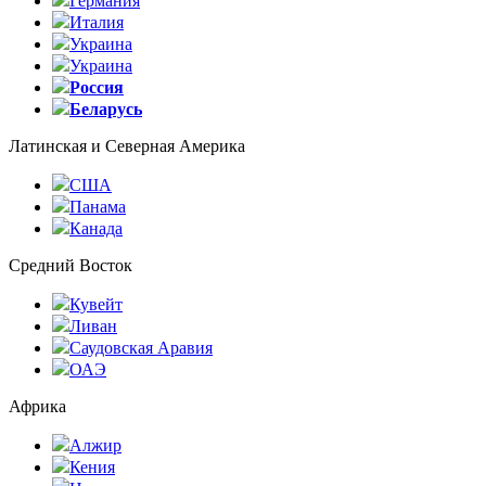
Германия
Италия
Украина
Украина
Россия
Беларусь
Латинская и Северная Америка
США
Панама
Канада
Средний Восток
Кувейт
Ливан
Саудовская Аравия
ОАЭ
Африка
Алжир
Кения