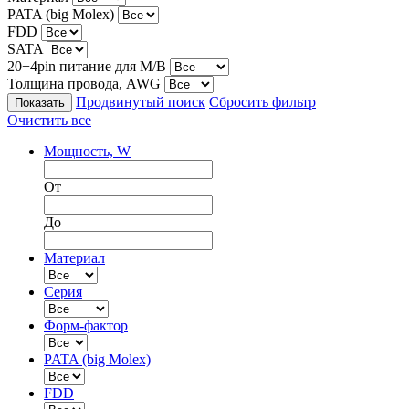
PATA (big Molex)
FDD
SATA
20+4pin питание для M/B
Толщина провода, AWG
Продвинутый поиск
Сбросить фильтр
Очистить все
Мощность, W
От
До
Материал
Серия
Форм-фактор
PATA (big Molex)
FDD