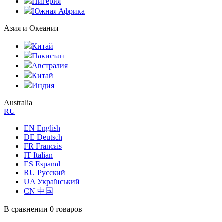
Нигерия
Южная Африка
Азия и Океания
Китай
Пакистан
Австралия
Китай
Индия
Australia
RU
EN English
DE Deutsch
FR Francais
IT Italian
ES Espanol
RU Русский
UA Український
CN 中国
В сравнении
0 товаров