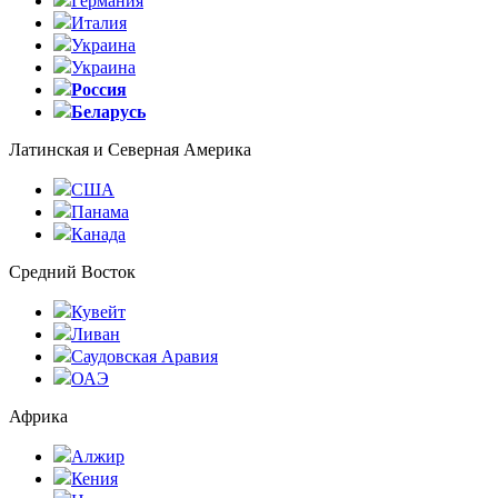
Германия
Италия
Украина
Украина
Россия
Беларусь
Латинская и Северная Америка
США
Панама
Канада
Средний Восток
Кувейт
Ливан
Саудовская Аравия
ОАЭ
Африка
Алжир
Кения