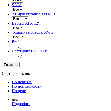
SATA
20+4pin питание для M/B
Версия ATX 12V
Толщина провода, AWG
PFC
Да
Сертификат 80 PLUS
Да
Сортировать по:
По новизне
По популярности
По цене
new
Подробнее