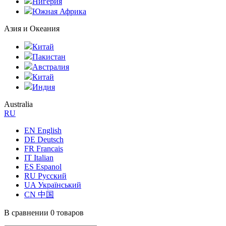
Нигерия
Южная Африка
Азия и Океания
Китай
Пакистан
Австралия
Китай
Индия
Australia
RU
EN English
DE Deutsch
FR Francais
IT Italian
ES Espanol
RU Русский
UA Український
CN 中国
В сравнении
0 товаров