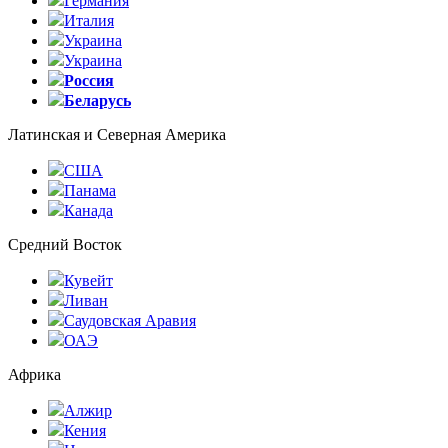
Германия
Италия
Украина
Украина
Россия
Беларусь
Латинская и Северная Америка
США
Панама
Канада
Средний Восток
Кувейт
Ливан
Саудовская Аравия
ОАЭ
Африка
Алжир
Кения