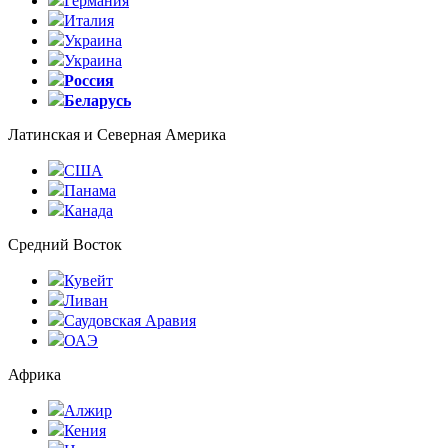
Германия
Италия
Украина
Украина
Россия
Беларусь
Латинская и Северная Америка
США
Панама
Канада
Средний Восток
Кувейт
Ливан
Саудовская Аравия
ОАЭ
Африка
Алжир
Кения