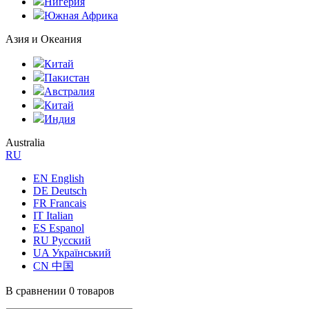
Нигерия
Южная Африка
Азия и Океания
Китай
Пакистан
Австралия
Китай
Индия
Australia
RU
EN English
DE Deutsch
FR Francais
IT Italian
ES Espanol
RU Русский
UA Український
CN 中国
В сравнении
0 товаров