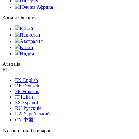
Нигерия
Южная Африка
Азия и Океания
Китай
Пакистан
Австралия
Китай
Индия
Australia
RU
EN English
DE Deutsch
FR Francais
IT Italian
ES Espanol
RU Русский
UA Український
CN 中国
В сравнении
0 товаров