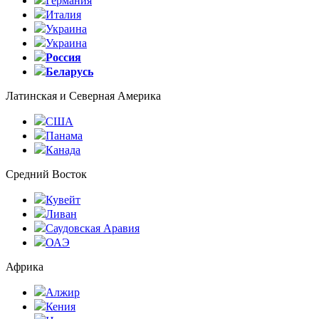
Германия
Италия
Украина
Украина
Россия
Беларусь
Латинская и Северная Америка
США
Панама
Канада
Средний Восток
Кувейт
Ливан
Саудовская Аравия
ОАЭ
Африка
Алжир
Кения