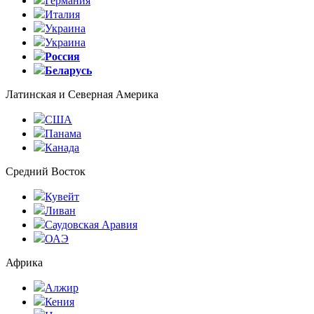
Германия
Италия
Украина
Украина
Россия
Беларусь
Латинская и Северная Америка
США
Панама
Канада
Средний Восток
Кувейт
Ливан
Саудовская Аравия
ОАЭ
Африка
Алжир
Кения