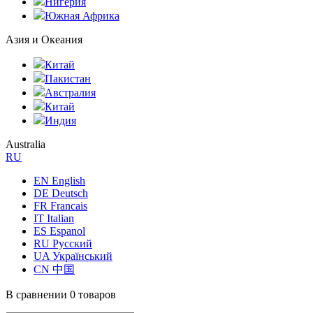
Нигерия
Южная Африка
Азия и Океания
Китай
Пакистан
Австралия
Китай
Индия
Australia
RU
EN English
DE Deutsch
FR Francais
IT Italian
ES Espanol
RU Русский
UA Український
CN 中国
В сравнении
0 товаров