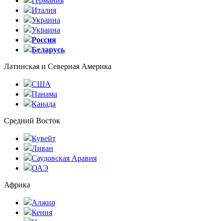
Германия
Италия
Украина
Украина
Россия
Беларусь
Латинская и Северная Америка
США
Панама
Канада
Средний Восток
Кувейт
Ливан
Саудовская Аравия
ОАЭ
Африка
Алжир
Кения