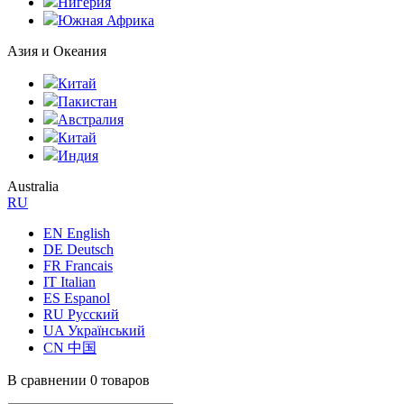
Нигерия
Южная Африка
Азия и Океания
Китай
Пакистан
Австралия
Китай
Индия
Australia
RU
EN English
DE Deutsch
FR Francais
IT Italian
ES Espanol
RU Русский
UA Український
CN 中国
В сравнении
0 товаров