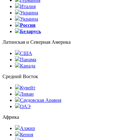
Германия
Италия
Украина
Украина
Россия
Беларусь
Латинская и Северная Америка
США
Панама
Канада
Средний Восток
Кувейт
Ливан
Саудовская Аравия
ОАЭ
Африка
Алжир
Кения