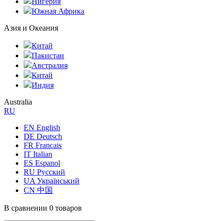
Нигерия
Южная Африка
Азия и Океания
Китай
Пакистан
Австралия
Китай
Индия
Australia
RU
EN English
DE Deutsch
FR Francais
IT Italian
ES Espanol
RU Русский
UA Український
CN 中国
В сравнении
0 товаров