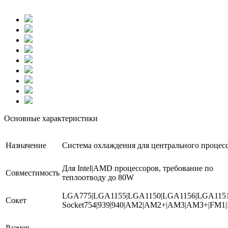
Основные характеристики
Назначение
Система охлаждения для центрального процес
Для Intel|AMD процессоров, требование по
Совместимость
теплоотводу до 80W
LGA775|LGA1155|LGA1150|LGA1156|LGA115
Сокет
Socket754|939|940|AM2|AM2+|AM3|AM3+|FM1
Размер