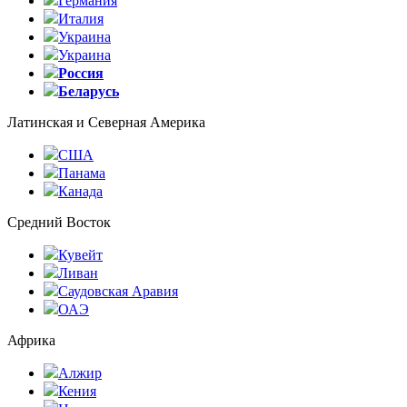
Германия
Италия
Украина
Украина
Россия
Беларусь
Латинская и Северная Америка
США
Панама
Канада
Средний Восток
Кувейт
Ливан
Саудовская Аравия
ОАЭ
Африка
Алжир
Кения