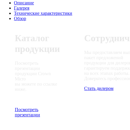
Описание
Галерея
Технические характеристики
Обзор
Каталог
Сотруднич
продукции
Мы предоставляем вы
пакет предложений
продукции для дилеро
Посмотреть
гарантируем поддерж
презентации
на всех этапах работы.
продукции Crown
Доверьтесь профессио
Micro
вы можете по ссылке
Стать дилером
ниже.
Посмотреть
презентации