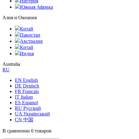
Нигерия
Южная Африка
Азия и Океания
Китай
Пакистан
Австралия
Китай
Индия
Australia
RU
EN English
DE Deutsch
FR Francais
IT Italian
ES Espanol
RU Русский
UA Український
CN 中国
В сравнении
0 товаров