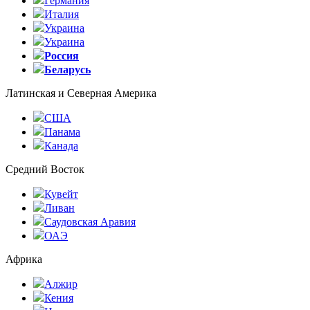
Германия
Италия
Украина
Украина
Россия
Беларусь
Латинская и Северная Америка
США
Панама
Канада
Средний Восток
Кувейт
Ливан
Саудовская Аравия
ОАЭ
Африка
Алжир
Кения