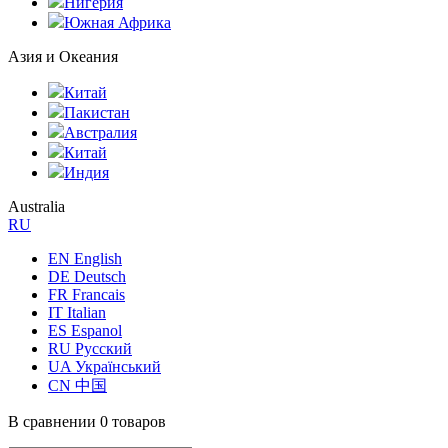
Нигерия
Южная Африка
Азия и Океания
Китай
Пакистан
Австралия
Китай
Индия
Australia
RU
EN English
DE Deutsch
FR Francais
IT Italian
ES Espanol
RU Русский
UA Український
CN 中国
В сравнении
0 товаров