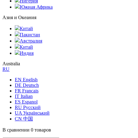
Нигерия
Южная Африка
Азия и Океания
Китай
Пакистан
Австралия
Китай
Индия
Australia
RU
EN English
DE Deutsch
FR Francais
IT Italian
ES Espanol
RU Русский
UA Український
CN 中国
В сравнении
0 товаров