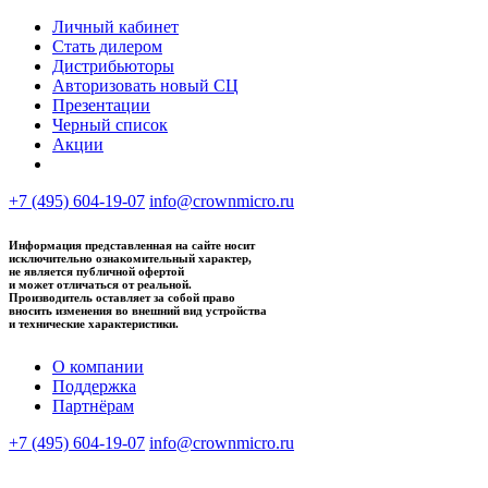
Личный кабинет
Стать дилером
Дистрибьюторы
Авторизовать новый СЦ
Презентации
Черный список
Акции
+7 (495) 604-19-07
info@crownmicro.ru
Информация представленная на сайте носит
исключительно ознакомительный характер,
не является публичной офертой
и может отличаться от реальной.
Производитель оставляет за собой право
вносить изменения во внешний вид устройства
и технические характеристики.
О компании
Поддержка
Партнёрам
+7 (495) 604-19-07
info@crownmicro.ru