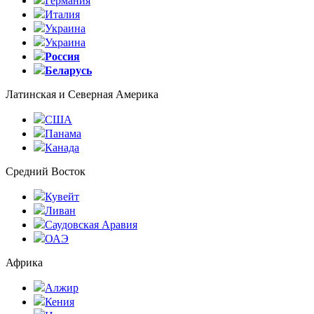
Германия
Италия
Украина
Украина
Россия
Беларусь
Латинская и Северная Америка
США
Панама
Канада
Средний Восток
Кувейт
Ливан
Саудовская Аравия
ОАЭ
Африка
Алжир
Кения